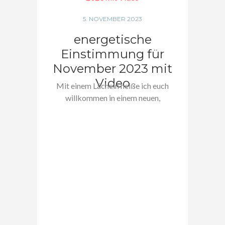
5. NOVEMBER 2023
energetische
Einstimmung für
November 2023 mit
Video
Mit einem Lächeln heiße ich euch
willkommen in einem neuen,
aufregenden Monat:…