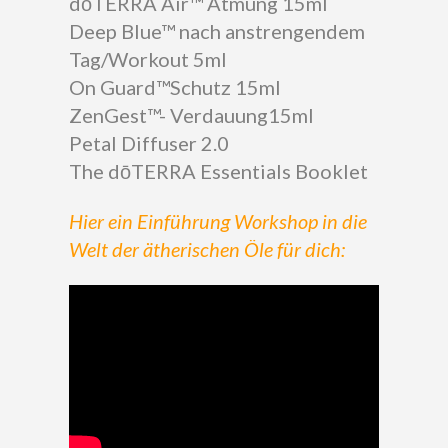
dōTERRA Air™ Atmung 15ml
Deep Blue™ nach anstrengendem
Tag/Workout 5ml
On Guard™Schutz 15ml
ZenGest™- Verdauung15ml
Petal Diffuser 2.0
The dōTERRA Essentials Booklet
Hier ein Einführung Workshop in die
Welt der ätherischen Öle für dich: