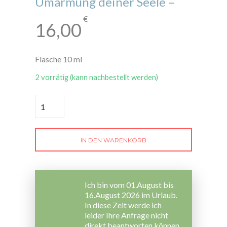
Umarmung deiner Seele –
€
16,00
Flasche 10 ml
2 vorrätig (kann nachbestellt werden)
Hüttner's
Coelogyne
-
die
Umarmung
deiner
IN DEN WARENKORB
Seele
-
Menge
Ich bin vom 01.August bis
16.August 2026 im Urlaub.
In diese Zeit werde ich
leider Ihre Anfrage nicht
direkt beantworten können.