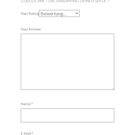
COELOGYNE – DIE UMARMUNG DEINER SEELE –”
Your Rating
Your Review
Name
*
E-Mail
*