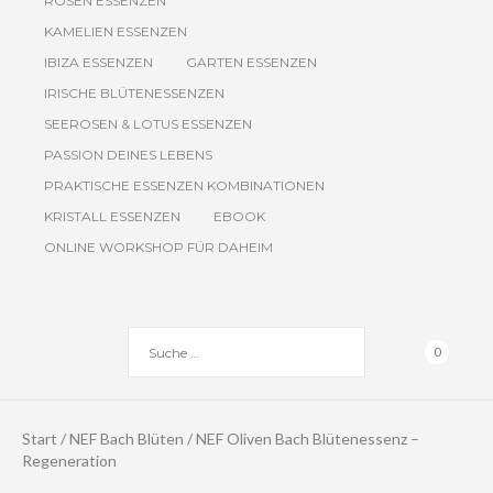
ROSEN ESSENZEN
KAMELIEN ESSENZEN
IBIZA ESSENZEN
GARTEN ESSENZEN
IRISCHE BLÜTENESSENZEN
SEEROSEN & LOTUS ESSENZEN
PASSION DEINES LEBENS
PRAKTISCHE ESSENZEN KOMBINATIONEN
KRISTALL ESSENZEN
EBOOK
ONLINE WORKSHOP FÜR DAHEIM
0
Start
/
NEF Bach Blüten
/ NEF Oliven Bach Blütenessenz –
Regeneration