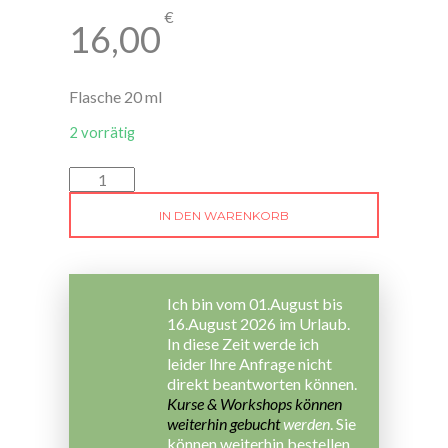
€
16,00
Flasche 20 ml
2 vorrätig
NEF
Oliven
Bach
IN DEN WARENKORB
Blütenessenz
-
Regeneration
Menge
Ich bin vom 01.August bis
16.August 2026 im Urlaub.
In diese Zeit werde ich
leider Ihre Anfrage nicht
direkt beantworten können.
Kurse & Workshops können
weiterhin gebucht
werden
. Sie
können weiterhin bestellen,