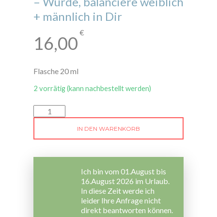
– Würde, balanciere weiblich
+ männlich in Dir
€
16,00
Flasche 20 ml
2 vorrätig (kann nachbestellt werden)
Wilde
Erdbeer
Blütenessenz
IN DEN WARENKORB
-
Würde,
balanciere
weiblich
+
männlich
Ich bin vom 01.August bis
in
16.August 2026 im Urlaub.
Dir
In diese Zeit werde ich
Menge
leider Ihre Anfrage nicht
direkt beantworten können.