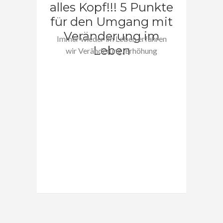
alles Kopf!!! 5 Punkte
für den Umgang mit
Veränderung im
Immer wieder im Leben erfahren
Leben
wir Veränderung, Erhöhung
unserer eigenen Energie,
Anpassung…