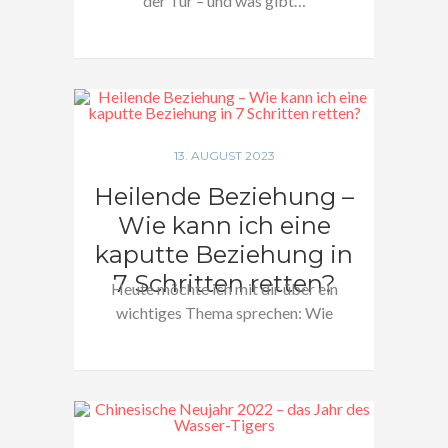
der Tür – und was gibt…
13. AUGUST 2023
Heilende Beziehung –
Wie kann ich eine
kaputte Beziehung in
7 Schritten retten?
Heute möchte ich mit dir über ein
wichtiges Thema sprechen: Wie
kann…