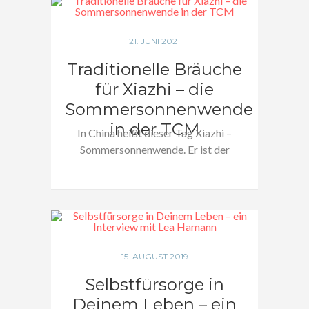
21. JUNI 2021
Traditionelle Bräuche
für Xiazhi – die
Sommersonnenwende
in der TCM
In China heißt dieser Tag Xiazhi –
Sommersonnenwende. Er ist der
höchste…
15. AUGUST 2019
Selbstfürsorge in
Deinem Leben – ein