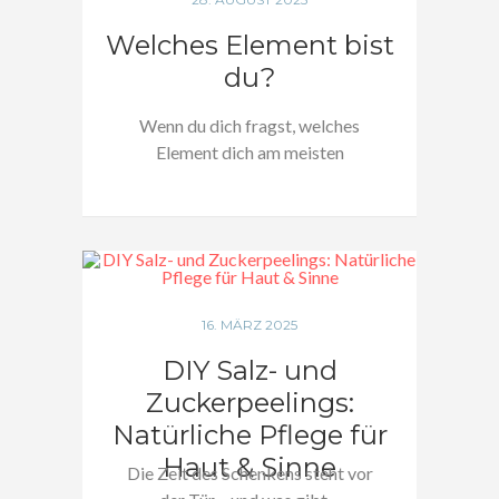
Welches Element bist
du?
Wenn du dich fragst, welches
Element dich am meisten
ausmacht, dann höre…
16. MÄRZ 2025
DIY Salz- und
Zuckerpeelings:
Natürliche Pflege für
Haut & Sinne
Die Zeit des Schenkens steht vor