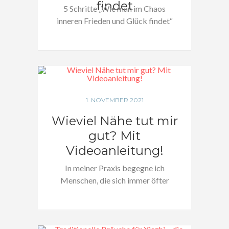
findet
5 Schritte „Wie man im Chaos
inneren Frieden und Glück findet“
Innerer…
1. NOVEMBER 2021
Wieviel Nähe tut mir
gut? Mit
Videoanleitung!
In meiner Praxis begegne ich
Menschen, die sich immer öfter
mit diesem…