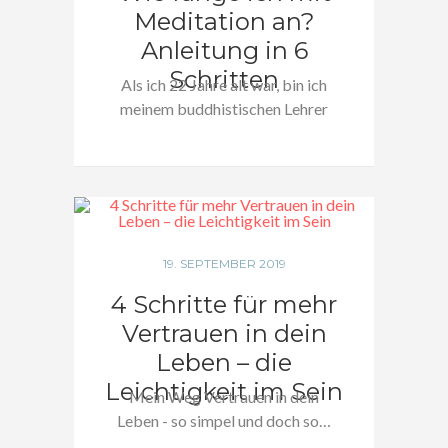
Meditation an?
Anleitung in 6
Schritten
Als ich 22 Jahre alt war, bin ich
meinem buddhistischen Lehrer
begegnet…
19. SEPTEMBER 2019
4 Schritte für mehr
Vertrauen in dein
Leben – die
Leichtigkeit im Sein
Mein Weg Vertrauen in dein
Leben - so simpel und doch so…