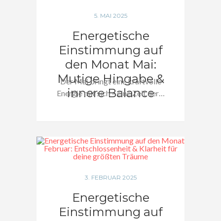
5. MAI 2025
Energetische
Einstimmung auf
den Monat Mai:
Mutige Hingabe &
Der Mai bringt eine kraftvolle
innere Balance
Energie mit sich – eine Zeit der…
3. FEBRUAR 2025
Energetische
Einstimmung auf