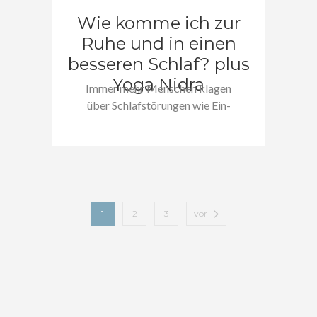
Wie komme ich zur
Ruhe und in einen
besseren Schlaf? plus
Yoga Nidra
Immer mehr Menschen klagen
über Schlafstörungen wie Ein-
und Durchschlafprobleme. Jeder
von…
1
2
3
vor