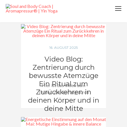
KATEGORIE: MEDITATION
16. AUGUST 2025
Video Blog:
Zentrierung durch
bewusste Atemzüge
Ein Ritual zum
Hier ist das Video zum
Zurückkehren in
Thema: Zentrierung durch
deinen Körper und in
bewusste Atemzüge Ein Ritual
zum…
deine Mitte