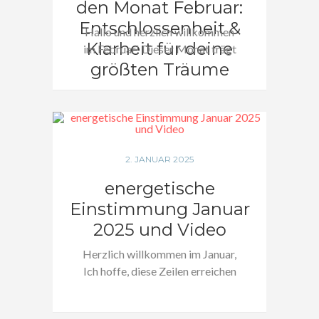
den Monat Februar:
Entschlossenheit &
Hallo und herzlich willkommen
Klarheit für deine
im Februar! Dieser Monat trägt
größten Träume
die Energie von…
2. JANUAR 2025
energetische
Einstimmung Januar
2025 und Video
Herzlich willkommen im Januar,
Ich hoffe, diese Zeilen erreichen
dich inmitten von…