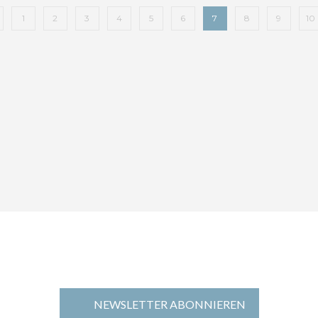
1
2
3
4
5
6
7
8
9
10
NEWSLETTER ABONNIEREN