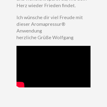
Herz wieder Frieden findet.
Ich wünsche dir viel Freude mit
dieser Aromapressur®
Anwendung
herzliche Grüße Wolfgang