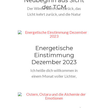
Neubeginn aus Sicht
der TCM
Der Winter zieht sich zurück, das
Licht kehrt zurück, und die Natur
erwacht zu neuem…
Energetische
Einstimmung
Dezember 2023
Ich heiße dich willkommen in
einem Monat voller Lichter,
Glanz und Zauber: Dezember.
Dieser besondere…