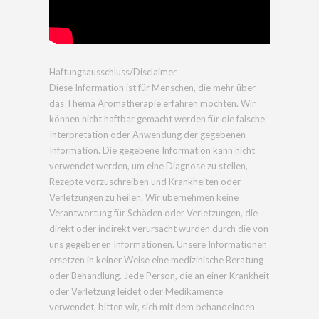
Haftungsausschluss/Disclaimer
Diese Information ist für Menschen, die mehr über
das Thema Aromatherapie erfahren möchten. Wir
können nicht haftbar gemacht werden für die falsche
Interpretation oder Anwendung der gegebenen
Information. Die gegebene Information kann nicht
verwendet werden, um eine Diagnose zu stellen,
Rezepte vorzuschreiben und Krankheiten oder
Verletzungen zu heilen. Wir übernehmen keine
Verantwortung für Schäden oder Verletzungen, die
direkt oder indirekt verursacht wurden durch die von
uns gegebenen Informationen. Unsere Informationen
ersetzen in keiner Weise eine medizinische Beratung
oder Behandlung. Jede Person, die an einer Krankheit
oder Verletzung leidet oder Medikamente
verwendet, bitten wir, sich mit dem behandelnden