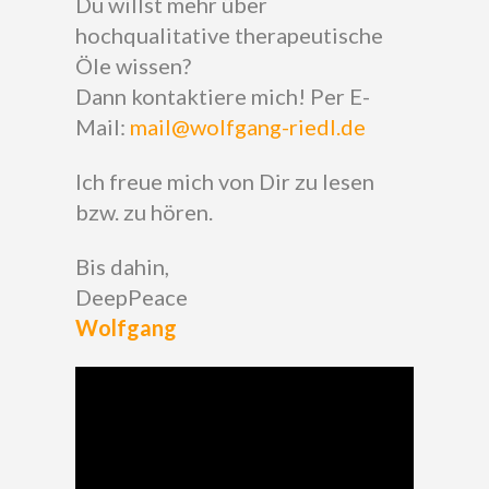
Du willst mehr über
hochqualitative therapeutische
Öle wissen?
Dann kontaktiere mich! Per E-
Mail:
mail@wolfgang-riedl.de
Ich freue mich von Dir zu lesen
bzw. zu hören.
Bis dahin,
DeepPeace
Wolfgang