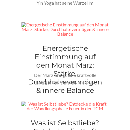
Yin Yoga hat seine Wurzel im
daoistischen System und…
Energetische
Einstimmung auf
den Monat März:
Stärke,
Der März bringt eine kraftvolle
Durchhaltevermögen
Energie des Wandels mit sich.
& innere Balance
Nach den stilleren
Frühlingsmonat Februar…
Was ist Selbstliebe?