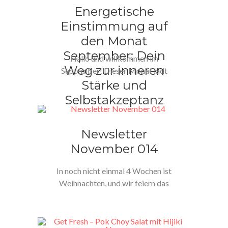
Energetische
Einstimmung auf
den Monat
September: Dein
Hallo und willkommen im
Weg zur inneren
September! Dieser Monat lädt
Stärke und
dich ein, tief in dein
Selbstwertgefühl und…
Selbstakzeptanz
Newsletter
November 014
In noch nicht einmal 4 Wochen ist
Weihnachten, und wir feiern das
Lichtfest.Anfang Oktober war…