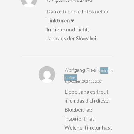
17. September 2024 at 13:24
Danke fuer die Infos ueber
Tinkturen ♥️
In Liebe und Licht,
Jana aus der Slowakei
Wolfgang Riedl
post
ANTWORTEN
author
9. Oktober 2024 at 8:07
Liebe Jana es freut
mich das dich dieser
Blogbeitrag
inspiriert hat.
Welche Tinktur hast