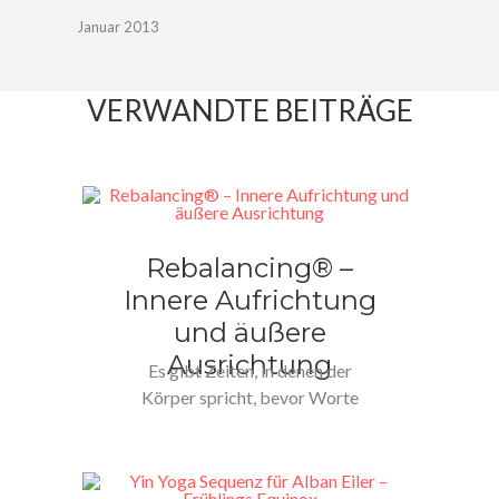
Januar 2013
VERWANDTE BEITRÄGE
Rebalancing® –
Innere Aufrichtung
und äußere
Ausrichtung
Es gibt Zeiten, in denen der
Körper spricht, bevor Worte
gefunden sind. In denen die…