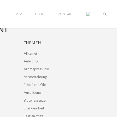
SHOP
BLOG
KONTAKT
NI
THEMEN
Allgemein
Anleitung
Aromapressur®
Atemerfahrung
ätherische Öle
Ausbildung
Blütenessenzen
Energiearbeit
Faszien Yoga