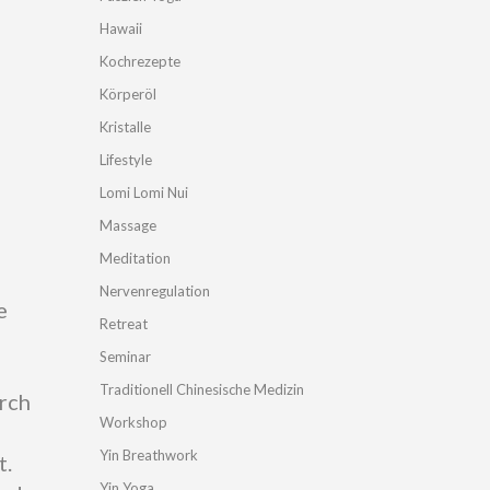
Hawaii
Kochrezepte
Körperöl
Kristalle
Lifestyle
Lomi Lomi Nui
Massage
Meditation
Nervenregulation
e
Retreat
Seminar
Traditionell Chinesische Medizin
urch
Workshop
Yin Breathwork
t.
Yin Yoga